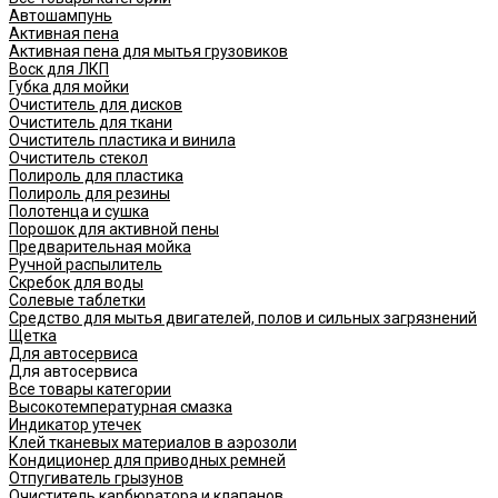
Автошампунь
Активная пена
Активная пена для мытья грузовиков
Воск для ЛКП
Губка для мойки
Очиститель для дисков
Очиститель для ткани
Очиститель пластика и винила
Очиститель стекол
Полироль для пластика
Полироль для резины
Полотенца и сушка
Порошок для активной пены
Предварительная мойка
Ручной распылитель
Скребок для воды
Солевые таблетки
Средство для мытья двигателей, полов и сильных загрязнений
Щетка
Для автосервиса
Для автосервиса
Все товары категории
Высокотемпературная смазка
Индикатор утечек
Клей тканевых материалов в аэрозоли
Кондиционер для приводных ремней
Отпугиватель грызунов
Очиститель карбюратора и клапанов