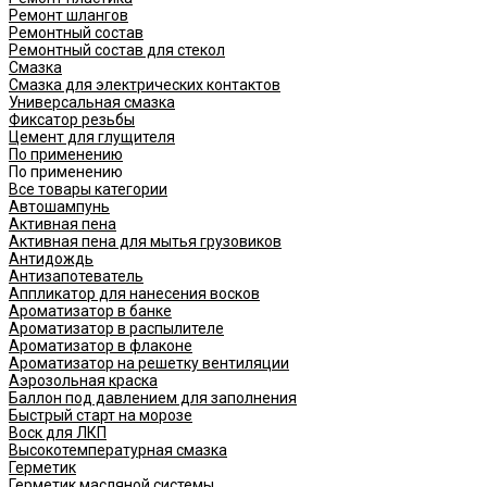
Ремонт шлангов
Ремонтный состав
Ремонтный состав для стекол
Смазка
Смазка для электрических контактов
Универсальная смазка
Фиксатор резьбы
Цемент для глущителя
По применению
По применению
Все товары категории
Автошампунь
Активная пена
Активная пена для мытья грузовиков
Антидождь
Антизапотеватель
Аппликатор для нанесения восков
Ароматизатор в банке
Ароматизатор в распылителе
Ароматизатор в флаконе
Ароматизатор на решетку вентиляции
Аэрозольная краска
Баллон под давлением для заполнения
Быстрый старт на морозе
Воск для ЛКП
Высокотемпературная смазка
Герметик
Герметик масляной системы