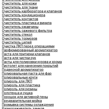
Очиститель для кожи
Очиститель для ткани
Очиститель карбюратора и клапанов
Очиститель кондиционера
Очиститель контактов
Очиститель пластика и винила
Очиститель ржавчины
Очиститель сажевого фильтра
Очиститель стекол
Очиститель тормозов
Очиститель цепей
Очистка ЛКП перед операциями
Парфюмированный ароматизатор
Паста для притирки клапанов
Паста для чистки рук
Пасты для полировки кузова и хрома
Пистолет для нанесения покрытий
Подвесной ароматизатор
Полировальная паста для фар
Полировальные круги
Полироль для ЛКП
Полироль для пластика
Полироль для резины
Полотенца и сушка
Порошок для активной пены
Предварительная мойка
Промывка системы охлаждения
Размораживатель замков