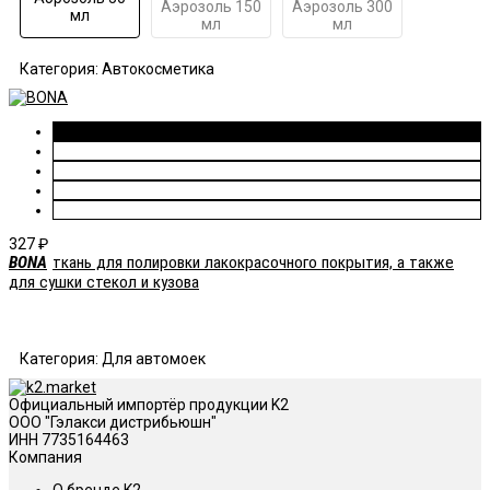
Аэрозоль 150
Аэрозоль 300
мл
мл
мл
Категория: Автокосметика
327
₽
BONA
ткань для полировки лакокрасочного покрытия, а также
для сушки стекол и кузова
Категория: Для автомоек
Официальный импортёр продукции K2
ООО "Гэлакси дистрибьюшн"
ИНН 7735164463
Компания