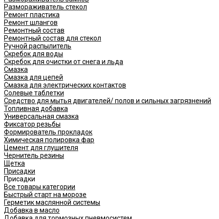
Размораживатель стекол
Ремонт пластика
Ремонт шлангов
Ремонтный состав
Ремонтный состав для стекол
Ручной распылитель
Скребок для воды
Скребок для очистки от снега и льда
Смазка
Смазка для цепей
Смазка для электрических контактов
Солевые таблетки
Средство для мытья двигателей/ полов и сильных загрязнений
Топливная добавка
Универсальная смазка
Фиксатор резьбы
Формирователь прокладок
Химическая полировка фар
Цемент для глушителя
Чернитель резины
Щетка
Присадки
Присадки
Все товары категории
Быстрый старт на морозе
Герметик маслянной системы
Добавка в масло
Добавка для тормозных пневмосистем