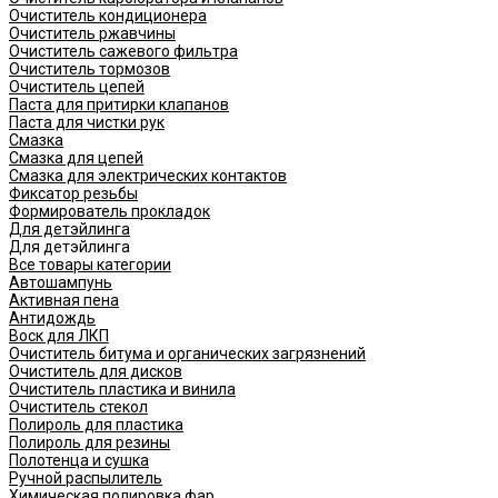
Очиститель кондиционера
Очиститель ржавчины
Очиститель сажевого фильтра
Очиститель тормозов
Очиститель цепей
Паста для притирки клапанов
Паста для чистки рук
Смазка
Смазка для цепей
Смазка для электрических контактов
Фиксатор резьбы
Формирователь прокладок
Для детэйлинга
Для детэйлинга
Все товары категории
Автошампунь
Активная пена
Антидождь
Воск для ЛКП
Очиститель битума и органических загрязнений
Очиститель для дисков
Очиститель пластика и винила
Очиститель стекол
Полироль для пластика
Полироль для резины
Полотенца и сушка
Ручной распылитель
Химическая полировка фар