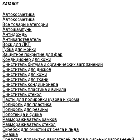
КАТАЛОГ
Автокосметика
Автокосметика
Все товары категории
Автошампунь
Антидождь
Антизапотеватель
Воск для ЛКП
Губка для мойки
Защитное покрытие для фар
Кондиционер для кожи
Очиститель битума и органических загрязнений
Очиститель для дисков
Очиститель для кожи
Очиститель для ткани
Очиститель кондиционера
Очиститель пластика и винила
Очиститель стекол
Пасты для полировки кузова и хрома
Полироль для пластика
Полироль для резины
Полотенца и сушка
Размораживатель замков
Размораживатель стекол
Скребок для очистки от снега и льда
Смазка
Средство для мытья двигателей, полов и сильных загрязнений