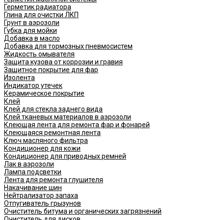
Герметик радиатора
Глина для очистки ЛКП
Грунт в аэрозоли
Губка для мойки
Добавка в масло
Добавка для тормозных пневмосистем
Жидкость омывателя
Защита кузова от коррозии и гравия
Защитное покрытие для фар
Изолента
Индикатор утечек
Керамическое покрытие
Клей
Клей для стекла заднего вида
Клей тканевых материалов в аэрозоли
Клеющая лента для ремонта фар и фонарей
Клеющаяся ремонтная лента
Ключ масляного фильтра
Кондиционер для кожи
Кондиционер для приводных ремней
Лак в аэрозоли
Лампа подсветки
Лента для ремонта глушителя
Накачивание шин
Нейтрализатор запаха
Отпугиватель грызунов
Очиститель битума и органических загрязнений
Очиститель для дисков