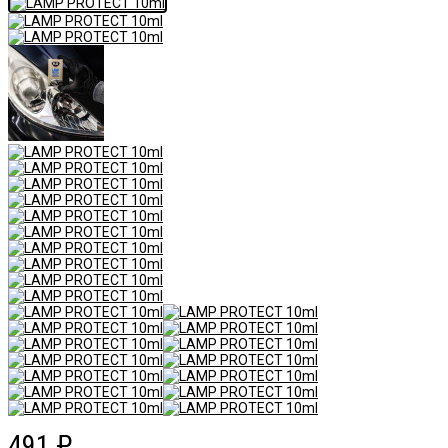
491
₽