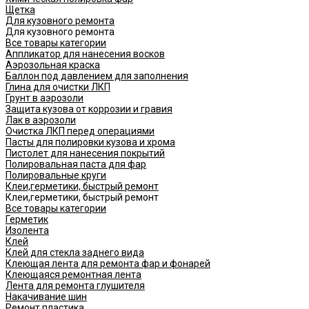
Щетка
Для кузовного ремонта
Для кузовного ремонта
Все товары категории
Аппликатор для нанесения восков
Аэрозольная краска
Баллон под давлением для заполнения
Глина для очистки ЛКП
Грунт в аэрозоли
Защита кузова от коррозии и гравия
Лак в аэрозоли
Очистка ЛКП перед операциями
Пасты для полировки кузова и хрома
Пистолет для нанесения покрытий
Полировальная паста для фар
Полировальные круги
Клеи,герметики, быстрый ремонт
Клеи,герметики, быстрый ремонт
Все товары категории
Герметик
Изолента
Клей
Клей для стекла заднего вида
Клеющая лента для ремонта фар и фонарей
Клеющаяся ремонтная лента
Лента для ремонта глушителя
Накачивание шин
Ремонт пластика