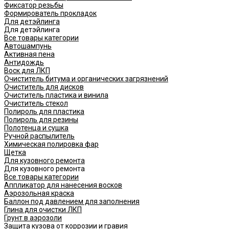
Фиксатор резьбы
Формирователь прокладок
Для детэйлинга
Для детэйлинга
Все товары категории
Автошампунь
Активная пена
Антидождь
Воск для ЛКП
Очиститель битума и органических загрязнений
Очиститель для дисков
Очиститель пластика и винила
Очиститель стекол
Полироль для пластика
Полироль для резины
Полотенца и сушка
Ручной распылитель
Химическая полировка фар
Щетка
Для кузовного ремонта
Для кузовного ремонта
Все товары категории
Аппликатор для нанесения восков
Аэрозольная краска
Баллон под давлением для заполнения
Глина для очистки ЛКП
Грунт в аэрозоли
Защита кузова от коррозии и гравия