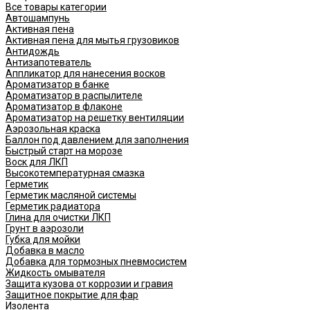
Все товары категории
Автошампунь
Активная пена
Активная пена для мытья грузовиков
Антидождь
Антизапотеватель
Аппликатор для нанесения восков
Ароматизатор в банке
Ароматизатор в распылителе
Ароматизатор в флаконе
Ароматизатор на решетку вентиляции
Аэрозольная краска
Баллон под давлением для заполнения
Быстрый старт на морозе
Воск для ЛКП
Высокотемпературная смазка
Герметик
Герметик масляной системы
Герметик радиатора
Глина для очистки ЛКП
Грунт в аэрозоли
Губка для мойки
Добавка в масло
Добавка для тормозных пневмосистем
Жидкость омывателя
Защита кузова от коррозии и гравия
Защитное покрытие для фар
Изолента