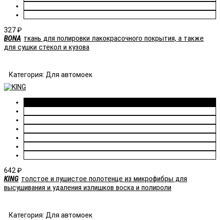
327
₽
BONA
ткань для полировки лакокрасочного покрытия, а также
для сушки стекол и кузова
Категория: Для автомоек
642
₽
KING
толстое и пушистое полотенце из микрофибры для
высушивания и удаления излишков воска и полироли
Категория: Для автомоек