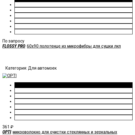
По запросу
FLOSSY PRO
60х90 полотенце из микрофибры для сушки лкп
Категория: Для автомоек
361
₽
OPTI
микроволокно для очистки стеклянных и зеркальных