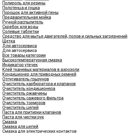
Полироль для резины
Полотенца и сушка
Порошок для активной пены
Предварительная мойка
Ручной распылитель
Скребок для воды
Солевые таблетки
Средство для мытья двигателей, полов и сильных загрязнений
Щетка
Для автосервиса
Для автосервиса
Все товары категории
Высокотемпературная смазка
Индикатор утечек
Клей тканевых материалов в аэрозоли
Кондиционер для приводных ремней
Отпугиватель грызунов
Очиститель карбюратора и клапанов
Очиститель кондиционера
Очиститель ржавчины
Очиститель сажевого фильтра
Очиститель тормозов
Очиститель цепей
Паста для притирки клапанов
Паста для чистки рук
Смазка
Смазка для цепей
Смазка для электрических контактов