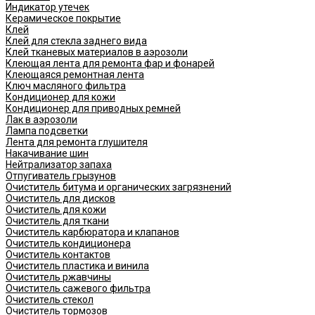
Индикатор утечек
Керамическое покрытие
Клей
Клей для стекла заднего вида
Клей тканевых материалов в аэрозоли
Клеющая лента для ремонта фар и фонарей
Клеющаяся ремонтная лента
Ключ масляного фильтра
Кондиционер для кожи
Кондиционер для приводных ремней
Лак в аэрозоли
Лампа подсветки
Лента для ремонта глушителя
Накачивание шин
Нейтрализатор запаха
Отпугиватель грызунов
Очиститель битума и органических загрязнений
Очиститель для дисков
Очиститель для кожи
Очиститель для ткани
Очиститель карбюратора и клапанов
Очиститель кондиционера
Очиститель контактов
Очиститель пластика и винила
Очиститель ржавчины
Очиститель сажевого фильтра
Очиститель стекол
Очиститель тормозов