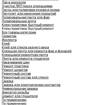
Лак в аэрозоли
Очистка ЛКП перед операциями
Пасты для полировки кузова и хрома
Пистолет для нанесения покрытий
Полировальная паста для фар
Полировальные круги
Клеи,герметики, быстрый ремонт
Клеи,герметики, быстрый ремонт
Все товары категории
Герметик
Изолента
Клей
Клей для стекла заднего вида
Клеющая лента для ремонта фар и фонарей
Клеющаяся ремонтная лента
Лента для ремонта глушителя
Накачивание шин
Ремонт пластика
Ремонт шлангов
Ремонтный состав
Ремонтный состав для стекол
Смазка
Смазка для электрических контактов
Универсальная смазка
Фиксатор резьбы
Цемент для глущителя
По применению
По применению