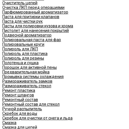
Очиститель цепей
Очистка ЛКП перед операциями
Парфюмированный ароматизатор
Паста для притирки клапанов
Паста для чистки рук
Пасты для полировки кузова и хрома
Пистолет для нанесения покрытий
Подвесной ароматизатор
Полировальная паста для фар
Полировальные круги
Полироль для ЛКП
Полироль для пластика
Полироль для резины
Полотенца и сушка
Порошок для активной пены
Предварительная мойка
Промывка системы охлаждения
Размораживатель замков
Размораживатель стекол
Ремонт пластика
Ремонт шлангов
Ремонтный состав
Ремонтный состав для стекол
Ручной распылитель
Скребок для воды
Скребок для очистки от снега и льда
Смазка
Смазка для цепей