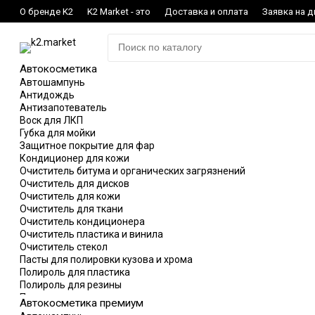
О бренде K2
K2 Market - это
Доставка и оплата
Заявка на 
Автокосметика
Автошампунь
Антидождь
Антизапотеватель
Воск для ЛКП
Губка для мойки
Защитное покрытие для фар
Кондиционер для кожи
Очиститель битума и органических загрязнений
Очиститель для дисков
Очиститель для кожи
Очиститель для ткани
Очиститель кондиционера
Очиститель пластика и винила
Очиститель стекол
Пасты для полировки кузова и хрома
Полироль для пластика
Полироль для резины
Полотенца и сушка
Автокосметика премиум
Размораживатель замков