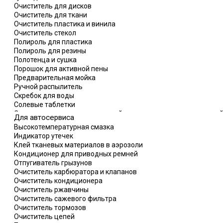
Очиститель для дисков
Очиститель для ткани
Очиститель пластика и винила
Очиститель стекол
Полироль для пластика
Полироль для резины
Полотенца и сушка
Порошок для активной пены
Предварительная мойка
Ручной распылитель
Скребок для воды
Солевые таблетки
Средство для мытья двигателей, полов и сильных загрязнени
Для автосервиса
Щетка
Высокотемпературная смазка
Индикатор утечек
Клей тканевых материалов в аэрозоли
Кондиционер для приводных ремней
Отпугиватель грызунов
Очиститель карбюратора и клапанов
Очиститель кондиционера
Очиститель ржавчины
Очиститель сажевого фильтра
Очиститель тормозов
Очиститель цепей