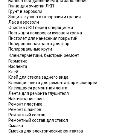
Баллон под давлением для заполнения
Глина для очистки ЛКП
Грунт в аэрозоли
Защита кузова от коррозии и гравия
Лак в аэрозоли
Очистка ЛКП перед операциями
Пасты для полировки кузова и хрома
Пистолет для нанесения покрытий
Полировальная паста для фар
Полировальные круги
Клеи,герметики, быстрый ремонт
Герметик
Изолента
Клей
Клей для стекла заднего вида
Клеющая лента для ремонта фар и фонарей
Клеющаяся ремонтная лента
Лента для ремонта глушителя
Накачивание шин
Ремонт пластика
Ремонт шлангов
Ремонтный состав
Ремонтный состав для стекол
Смазка
Смазка для электрических контактов