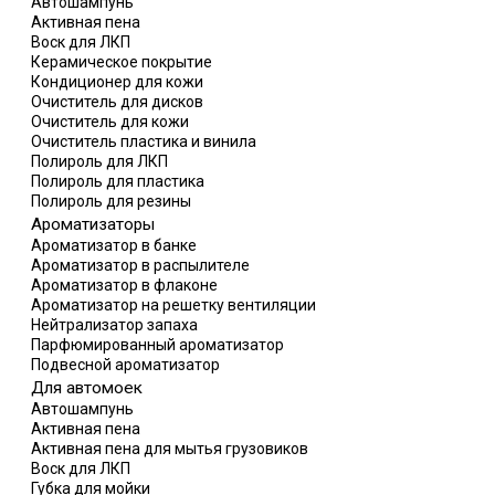
Автошампунь
Размораживатель стекол
Активная пена
Скребок для очистки от снега и льда
Воск для ЛКП
Смазка автокосметика
Керамическое покрытие
Средство для мытья двигателей, полов и сильных загрязнени
Кондиционер для кожи
Чернитель резины
Очиститель для дисков
Очиститель для кожи
Очиститель пластика и винила
Полироль для ЛКП
Полироль для пластика
Полироль для резины
Ароматизаторы
Ароматизатор в банке
Ароматизатор в распылителе
Ароматизатор в флаконе
Ароматизатор на решетку вентиляции
Нейтрализатор запаха
Парфюмированный ароматизатор
Подвесной ароматизатор
Для автомоек
Автошампунь
Активная пена
Активная пена для мытья грузовиков
Воск для ЛКП
Губка для мойки