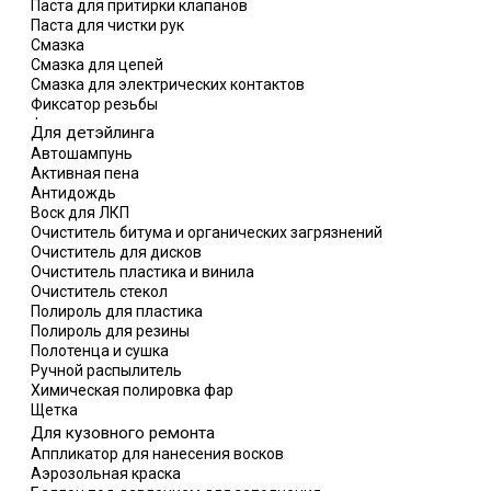
Паста для притирки клапанов
Паста для чистки рук
Смазка
Смазка для цепей
Смазка для электрических контактов
Фиксатор резьбы
Формирователь прокладок
Для детэйлинга
Автошампунь
Активная пена
Антидождь
Воск для ЛКП
Очиститель битума и органических загрязнений
Очиститель для дисков
Очиститель пластика и винила
Очиститель стекол
Полироль для пластика
Полироль для резины
Полотенца и сушка
Ручной распылитель
Химическая полировка фар
Щетка
Для кузовного ремонта
Аппликатор для нанесения восков
Аэрозольная краска